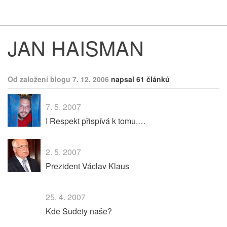
Respekt
Vy
JAN HAISMAN
Od založení blogu 7. 12. 2006
napsal 61 článků
7. 5. 2007
I Respekt přispívá k tomu,…
2. 5. 2007
Prezident Václav Klaus
25. 4. 2007
Kde Sudety naše?