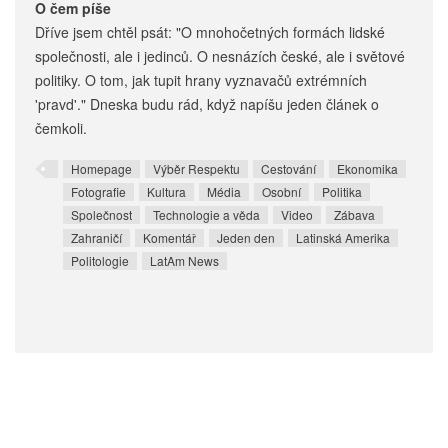
O čem píše
Dříve jsem chtěl psát: "O mnohočetných formách lidské
společnosti, ale i jedinců. O nesnázích české, ale i světové
politiky. O tom, jak tupit hrany vyznavačů extrémních
'pravd'." Dneska budu rád, když napíšu jeden článek o
čemkoli.
Homepage
Výběr Respektu
Cestování
Ekonomika
Fotografie
Kultura
Média
Osobní
Politika
Společnost
Technologie a věda
Video
Zábava
Zahraničí
Komentář
Jeden den
Latinská Amerika
Politologie
LatAm News