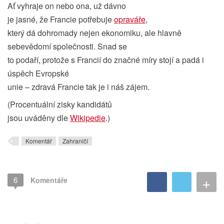
Ať vyhraje on nebo ona, už dávno
je jasné, že Francie potřebuje
opraváře
,
který dá dohromady nejen ekonomiku, ale hlavně
sebevědomí společnosti. Snad se
to podaří, protože s Francií do značné míry stojí a padá i
úspěch Evropské
unie – zdravá Francie tak je i náš zájem.
(Procentuální zisky kandidátů
jsou uváděny dle
Wikipedie
.)
Komentář
Zahraničí
+
6
Komentáře