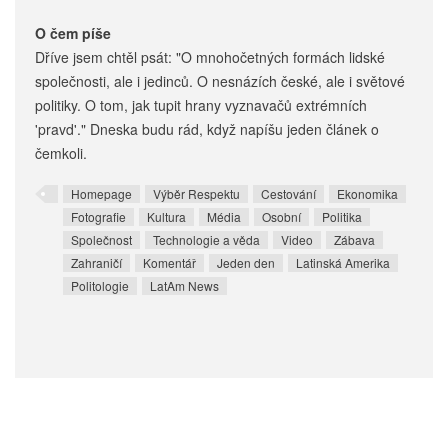
O čem píše
Dříve jsem chtěl psát: "O mnohočetných formách lidské
společnosti, ale i jedinců. O nesnázích české, ale i světové
politiky. O tom, jak tupit hrany vyznavačů extrémních
'pravd'." Dneska budu rád, když napíšu jeden článek o
čemkoli.
Homepage
Výběr Respektu
Cestování
Ekonomika
Fotografie
Kultura
Média
Osobní
Politika
Společnost
Technologie a věda
Video
Zábava
Zahraničí
Komentář
Jeden den
Latinská Amerika
Politologie
LatAm News