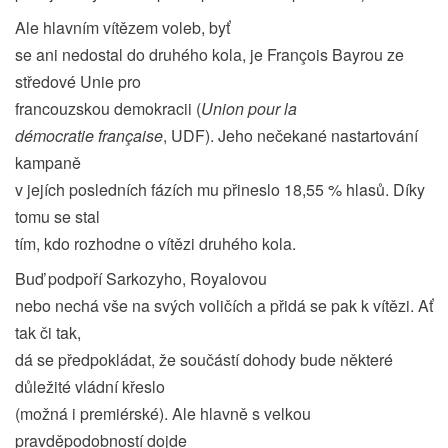
Ale hlavním vítězem voleb, byť
se ani nedostal do druhého kola, je François Bayrou ze
středové Unie pro
francouzskou demokracii (
Union pour la
démocratie française
, UDF). Jeho nečekané nastartování
kampaně
v jejích posledních fázích mu přineslo 18,55 % hlasů. Díky
tomu se stal
tím, kdo rozhodne o vítězi druhého kola.
Buď podpoří Sarkozyho, Royalovou
nebo nechá vše na svých voličích a přidá se pak k vítězi. Ať
tak či tak,
dá se předpokládat, že součástí dohody bude některé
důležité vládní křeslo
(možná i premiérské). Ale hlavně s velkou
pravděpodobností dojde