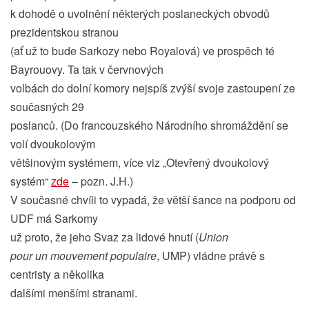
k dohodě o uvolnění některých poslaneckých obvodů
prezidentskou stranou
(ať už to bude Sarkozy nebo Royalová) ve prospěch té
Bayrouovy. Ta tak v červnových
volbách do dolní komory nejspíš zvýší svoje zastoupení ze
současných 29
poslanců. (Do francouzského Národního shromáždění se
volí dvoukolovým
většinovým systémem, více viz „Otevřený dvoukolový
systém“
zde
– pozn. J.H.)
V současné chvíli to vypadá, že větší šance na podporu od
UDF má Sarkomy
už proto, že jeho Svaz za lidové hnutí (
Union
pour un mouvement populaire
, UMP) vládne právě s
centristy a několika
dalšími menšími stranami.