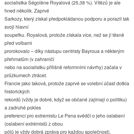
socialistka Ségolène Royalová (25,38 %). Vítězů je ale
hned několik. Zaprvé
Sarkozy, který získal předpokládanou podporu a porazil tak
svoji hlavní
soupeřku. Royalová, protože získala více, než se jí těsně
před volbami
prorokovalo – díky nástupu centristy Bayroua a některým
přehmatům (v zahraničí
nebo na socialistku přílišně reformními návrhy) začala v
průzkumech ztrácet.
Francie jako taková, protože zaprvé se volební účast dotkla
historických
rekordů (vždy je dobré, když se občané zajímají o politiku)
a zadruhé pokles
preferencí pro extremistu Le Pena svědčí o jeho oslabení
(oslabení extrémistů z obou
pólů je vždy dobrá zpráva pro každou společnost).