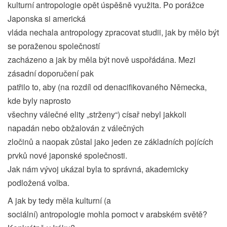
kulturní antropologie opět úspěšně využita. Po porážce
Japonska si americká
vláda nechala antropology zpracovat studii, jak by mělo být
se poraženou společností
zacházeno a jak by měla být nově uspořádána. Mezi
zásadní doporučení pak
patřilo to, aby (na rozdíl od denacifikovaného Německa,
kde byly naprosto
všechny válečné elity „strženy“) císař nebyl jakkoli
napadán nebo obžalován z válečných
zločinů a naopak zůstal jako jeden ze základních pojících
prvků nové japonské společnosti.
Jak nám vývoj ukázal byla to správná, akademicky
podložená volba.
A jak by tedy měla kulturní (a
sociální) antropologie mohla pomoct v arabském světě?