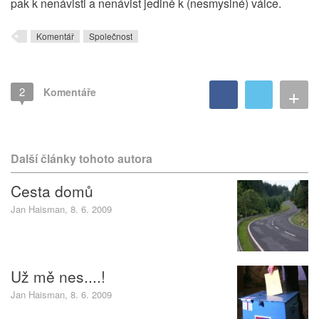
pak k nenávisti a nenávist jedině k (nesmyslné) válce.
Komentář
Společnost
+
2
Komentáře
Další články tohoto autora
Cesta domů
Jan Haisman, 8. 6. 2009
Už mě nes....!
Jan Haisman, 8. 6. 2009