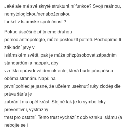
Jaké ale má své skryté strukturální funkce? Svoji reálnou,
nemytologickou/nenáboženskou
funkci v islámské společnosti?
Pokud úspěšně přijmeme druhou
pomoc antropologie, může posloužit potřetí. Pochopíme-li
základní jevy v
islámském světě, pak je může přizpůsobovat západním
standardům a naopak, aby
vznikla opravdová demokracie, která bude prospěšná
oběma stranám. Např. na
první pohled je jasné, že účelem useknutí ruky zloději dle
práva šáría je
zabránit mu opět krást. Stejně tak je to symbolicky
preventivní, výstražný
trest pro ostatní. Tento trest vychází z dob vzniku islámu (a
nebojte se i