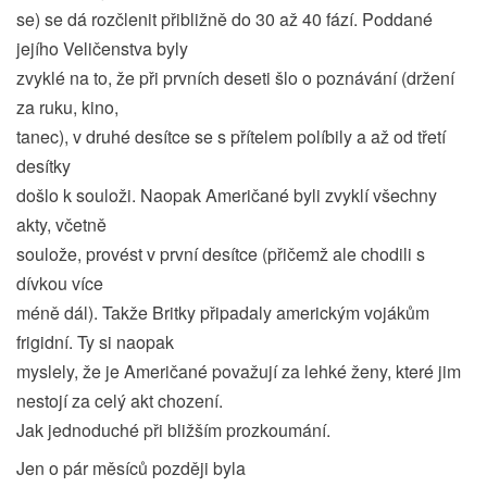
se) se dá rozčlenit přibližně do 30 až 40 fází. Poddané
jejího Veličenstva byly
zvyklé na to, že při prvních deseti šlo o poznávání (držení
za ruku, kino,
tanec), v druhé desítce se s přítelem políbily a až od třetí
desítky
došlo k souloži. Naopak Američané byli zvyklí všechny
akty, včetně
soulože, provést v první desítce (přičemž ale chodili s
dívkou více
méně dál). Takže Britky připadaly americkým vojákům
frigidní. Ty si naopak
myslely, že je Američané považují za lehké ženy, které jim
nestojí za celý akt chození.
Jak jednoduché při bližším prozkoumání.
Jen o pár měsíců později byla