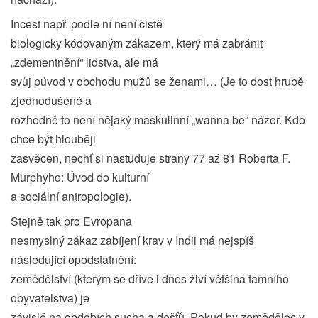
Incest např. podle ní není čistě
biologicky kódovaným zákazem, který má zabránit
„zdementnění“ lidstva, ale má
svůj původ v obchodu mužů se ženami… (Je to dost hrubě
zjednodušené a
rozhodně to není nějaký maskulinní „wanna be“ názor. Kdo
chce být hlouběji
zasvěcen, nechť si nastuduje strany 77 až 81 Roberta F.
Murphyho: Úvod do kulturní
a sociální antropologie).
Stejně tak pro Evropana
nesmyslný zákaz zabíjení krav v Indii má nejspíš
následující opodstatnění:
zemědělství (kterým se dříve i dnes živí většina tamního
obyvatelstva) je
závislé na obdobích sucha a dešťů. Pokud by zemědělec v