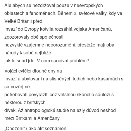
Ale abych se nezdržoval pouze v neevropských
oblastech a fenoménech. Během 2. světové války, kdy ve
Velké Británii před
invazí do Evropy kotvila rozsáhlá vojska Američanů,
zpozorovaly obě společnosti
nezvyklé vzájemné neporozumění, přestože mají oba
národy k sobě nejblíže
jak to snad jde. V čem spočíval problém?
Vojáci cvičící dlouhé dny na
invazi a ubytovaní na stísněných lodích nebo kasárnách si
samozřejmě
potřebovali povyrazit, což většinou skončilo souloží s
některou z britských
dívek. Až antropologické studie nalezly důvod neshod
mezi Britkami a Američany.
„Chození“ (jako akt seznámení