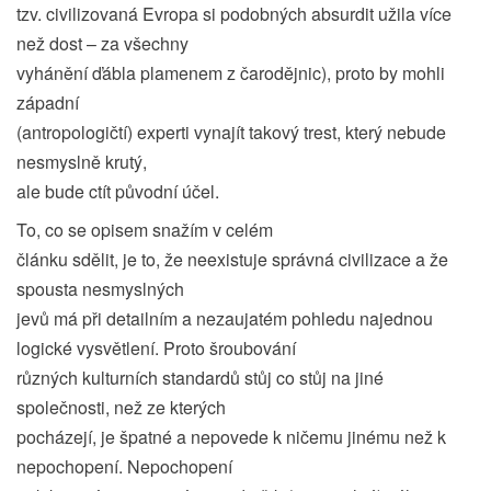
tzv. civilizovaná Evropa si podobných absurdit užila více
než dost – za všechny
vyhánění ďábla plamenem z čarodějnic), proto by mohli
západní
(antropologičtí) experti vynajít takový trest, který nebude
nesmyslně krutý,
ale bude ctít původní účel.
To, co se opisem snažím v celém
článku sdělit, je to, že neexistuje správná civilizace a že
spousta nesmyslných
jevů má při detailním a nezaujatém pohledu najednou
logické vysvětlení. Proto šroubování
různých kulturních standardů stůj co stůj na jiné
společnosti, než ze kterých
pocházejí, je špatné a nepovede k ničemu jinému než k
nepochopení. Nepochopení