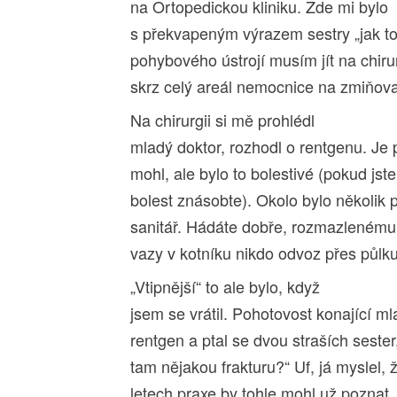
na Ortopedickou kliniku. Zde mi bylo
s překvapeným výrazem sestry „jak to
pohybového ústrojí musím jít na chir
skrz celý areál nemocnice na zmiňov
Na chirurgii si mě prohlédl
mladý doktor, rozhodl o rentgenu. J
mohl, ale bylo to bolestivé (pokud jste
bolest znásobte). Okolo bylo několik 
sanitář. Hádáte dobře, rozmazlenému 
vazy v kotníku nikdo odvoz přes půlku
„Vtipnější“ to ale bylo, když
jsem se vrátil. Pohotovost konající mla
rentgen a ptal se dvou straších sester,
tam nějakou frakturu?“ Uf, já myslel,
letech praxe by tohle mohl už pozna