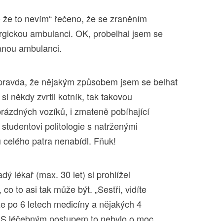
 že to nevím“ řečeno, že se zraněním
urgickou ambulanci. OK, probelhal jsem se
anou ambulanci.
e pravda, že nějakým způsobem jsem se belhat
 si někdy zvrtli kotník, tak takovou
prázdných vozíků, i zmateně pobíhající
studentovi politologie s natrženými
 celého patra nenabídl. Fňuk!
dý lékař (max. 30 let) si prohlížel
 co to asi tak může být. „Sestři, vidíte
 že po 6 letech medicíny a nějakých 4
t. S léčebným postupem to nebylo o moc