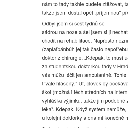
nám to tady takhle budete ztěžovat, t
takže jsem dostal opět „příjemnou“ p
Odbyl jsem si šest týdnů se
sádrou na noze a šel jsem si ji necha
chodit na rehabilitace. Naprosto nez
(zaplaťpánbůh jej tak často nepotřebuj
doktor z chirurgie. „Kdepak, to musí 
za studentskou doktorkou tady v Hrad
vás můžu léčit jen ambulantně. Tohle 
trvale hlášený.“ Uf, člověk by očekáv
škol (možná i těch středních na inter
vyhláška výjimku, takže jim podobné z
lékař. Kdepak. Když systém nemůže, 
u kolejní doktorky a ona mi konečně m