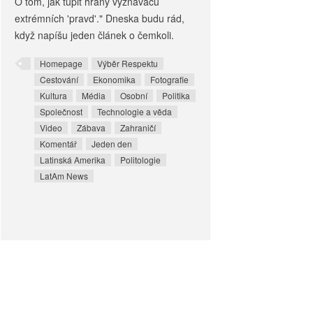
O tom, jak tupit hrany vyznavačů
extrémních 'pravd'." Dneska budu rád,
když napíšu jeden článek o čemkoli.
Homepage
Výběr Respektu
Cestování
Ekonomika
Fotografie
Kultura
Média
Osobní
Politika
Společnost
Technologie a věda
Video
Zábava
Zahraničí
Komentář
Jeden den
Latinská Amerika
Politologie
LatAm News