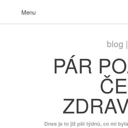
Menu
blog 
PÁR P
ČE
ZDRAV
Dnes je to již pět týdnů, co mi by