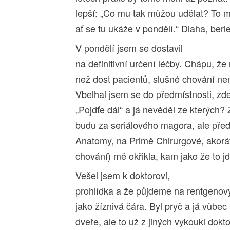
lepší: „Co mu tak můžou udělat? To m
ať se tu ukáže v pondělí.“ Dlaha, berle
V pondělí jsem se dostavil
na definitivní určení léčby. Chápu, ž
než dost pacientů, slušné chování ne
Vbelhal jsem se do předmístnosti, zde
„Pojdťe dál“ a já nevěděl ze kterých? 
budu za seriálového magora, ale před
Anatomy, na Primě Chirurgové, akorát
chování) mě okřikla, kam jako že to jdu
Vešel jsem k doktorovi,
prohlídka a že půjdeme na rentgenový 
jako žíznivá čára. Byl pryč a já vůbec
dveře, ale to už z jiných vykoukl dokto