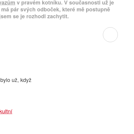
vazům
v pravém kotníku. V současnosti už je
h má pár svých odboček, které mě postupně
jsem se je rozhodl zachytit.
bylo už, když
kultní