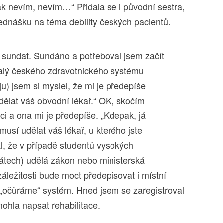
ak nevím, nevím…“ Přidala se i původní sestra,
řednášku na téma debility českých pacientů.
t sundat. Sundáno a potřeboval jsem začít
nalý českého zdravotnického systému
u) jsem si myslel, že mi je předepíše
udělat váš obvodní lékař.“ OK, skočím
ci a ona mi je předepíše. „Kdepak, já
musí udělat váš lékař, u kterého jste
al, že v případě studentů vysokých
nátech) udělá zákon nebo ministerská
áležitosti bude moct předepisovat i místní
„očůráme“ systém. Hned jsem se zaregistroval
ohla napsat rehabilitace.