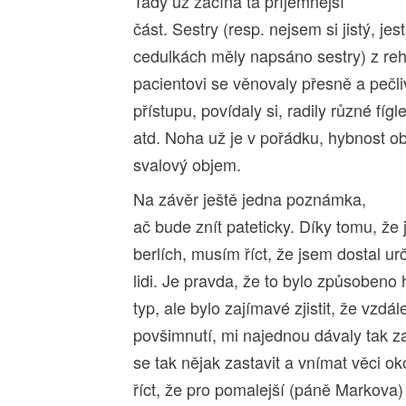
Tady už začíná ta příjemnější
část. Sestry (resp. nejsem si jistý, jest
cedulkách měly napsáno sestry) z re
pacientovi se věnovaly přesně a pečli
přístupu, povídaly si, radily různé fígle
atd. Noha už je v pořádku, hybnost o
svalový objem.
Na závěr ještě jedna poznámka,
ač bude znít pateticky. Díky tomu, ž
berlích, musím říct, že jsem dostal ur
lidi. Je pravda, že to bylo způsoben
typ, ale bylo zajímavé zjistit, že vzdá
povšimnutí, mi najednou dávaly tak z
se tak nějak zastavit a vnímat věci ok
říct, že pro pomalejší (páně Markova)