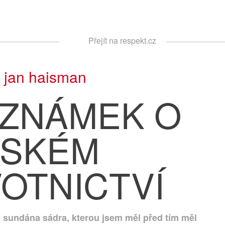
Respekt
Přejít na respekt.cz
Vyhledávání
|
jan haisman
OZNÁMEK O
SKÉM
OTNICTVÍ
la sundána sádra, kterou jsem měl před tím měl