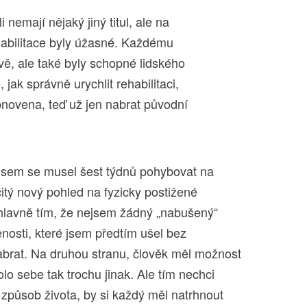
li nemají nějaký jiný titul, ale na
habilitace byly úžasné. Každému
vě, ale také byly schopné lidského
, jak správně urychlit rehabilitaci,
bnovena, teď už jen nabrat původní
e jsem se musel šest týdnů pohybovat na
čitý nový pohled na fyzicky postižené
o hlavně tím, že nejsem žádný „nabušený“
lenosti, které jsem předtím ušel bez
abrat. Na druhou stranu, člověk měl možnost
olo sebe tak trochu jinak. Ale tím nechci
 způsob života, by si každý měl natrhnout