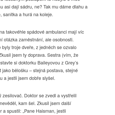
u asi dají sádru, ne? Tak mu dáme dlahu a
, sanitka a hurá na koleje.
e na takovéhle spádové ambulanci mají víc
ní otázka zaměstnání, ale osobnosti.
 byly troje dveře, z jedněch se ozvalo
Zkusil jsem ty doprava. Sestra (vím, že
stavte si doktorku Baileyovou z Grey’s
 jako bělošku – stejná postava, stejné
 a jestli jsem dobře slyšel.
zesilovač. Doktor se zvedl a vystřelil
 nevěděl, kam šel. Zkusil jsem další
r a spustil: „Pane Haisman, jestli